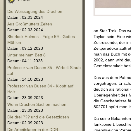
Die Weissagung des Drachen
Datum: 02.03.2024
Aus Großmutters Zeiten
Datum: 02.03.2024
an Star Trek. Das w
Sherlock Holmes - Folge 59 - Gottes
Taylor, sein. Eine w
Mühlen
Zeitreisende, der im
Datum: 09.12.2023
Zeitparadoxe auftre
man das Buch mit de
Unter meinem Bett 8
2002, dann wird deut
Datum: 04.11.2023
Gemeinsamkeit besi
Professor van Dusen 35 - Wirbelt Staub
auf
Das aus dem Patmos
Datum: 14.10.2023
vorgetragen. Er scha
Professor van Dusen 34 - Klopft auf
deutlich als ration
Holz
Überlegenheit des M
Datum: 23.09.2023
die Geschehnisse fä
Wenn Drachen Sachen machen
802701 spürt man in
Datum: 23.09.2023
Die drei ??? und die Gesetzlosen
Da seine Bekannten 
Datum: 02.09.2023
funktioniert, beschl
Die Arbeitslager in der DDR
irgendwelche Vorbere