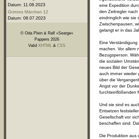
Datum: 11.08.2023
eine Expedition durc
den Zeitregler nach 
Grimms Märchen 12
eindringlich wie sie
Datum: 08.07.2023
Zwischenpausen, wie
gelangt er in das J
© Oda Plein & Ralf »Searge«
Pappers 2026
Eine Verständigung i
Valid
XHTML
&
CSS
machen. Vor allem n
Bezugsperson. Währe
die sozialen Umständ
neues Bild der Gesel
auch immer wieder g
über die Vergangenhe
Angst vor der Dunke
furchteinflößenden 
Und sie sind es auc
Entsetzen feststelle
Gesellschaft vor si
beschaffen sind. Da
Die Produktion aus