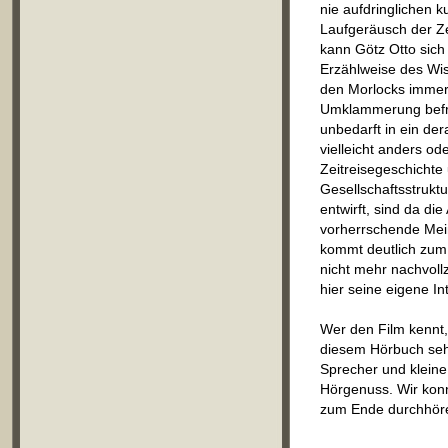
nie aufdringlichen 
Laufgeräusch der Ze
kann Götz Otto sich 
Erzählweise des Wiss
den Morlocks immer
Umklammerung befre
unbedarft in ein de
vielleicht anders od
Zeitreisegeschichte u
Gesellschaftsstrukt
entwirft, sind da d
vorherrschende Mein
kommt deutlich zum 
nicht mehr nachvoll
hier seine eigene In
Wer den Film kennt, 
diesem Hörbuch sehr
Sprecher und klein
Hörgenuss. Wir konn
zum Ende durchhör