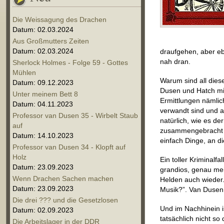
Die Weissagung des Drachen
Datum: 02.03.2024
Aus Großmutters Zeiten
Datum: 02.03.2024
draufgehen, aber eb
nah dran.
Sherlock Holmes - Folge 59 - Gottes
Mühlen
Warum sind all die
Datum: 09.12.2023
Dusen und Hatch mit 
Unter meinem Bett 8
Ermittlungen nämlic
Datum: 04.11.2023
verwandt sind und a
Professor van Dusen 35 - Wirbelt Staub
natürlich, wie es de
auf
zusammengebracht zu
Datum: 14.10.2023
einfach Dinge, an di
Professor van Dusen 34 - Klopft auf
Holz
Ein toller Kriminalf
Datum: 23.09.2023
grandios, genau mei
Wenn Drachen Sachen machen
Helden auch wieder.
Datum: 23.09.2023
Musik?”. Van Dusen
Die drei ??? und die Gesetzlosen
Und im Nachhinein 
Datum: 02.09.2023
tatsächlich nicht s
Die Arbeitslager in der DDR