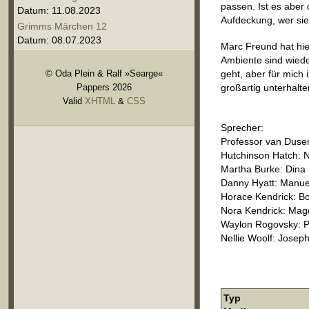
passen. Ist es aber 
Datum: 11.08.2023
Aufdeckung, wer sie 
Grimms Märchen 12
Datum: 08.07.2023
Marc Freund hat hie
Ambiente sind wiede
© Oda Plein & Ralf »Searge«
geht, aber für mich 
Pappers 2026
großartig unterhalte
Valid
XHTML
&
CSS
Sprecher:
Professor van Dusen
Hutchinson Hatch: N
Martha Burke: Dina
Danny Hyatt: Manue
Horace Kendrick: B
Nora Kendrick: Mag
Waylon Rogovsky: P
Nellie Woolf: Josep
Typ