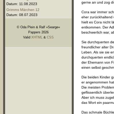
gerne an und zog di
Datum: 11.08.2023
Grimms Märchen 12
Cora war immer sch
Datum: 08.07.2023
eher zurückhaltend u
hielt es Cora nicht 
© Oda Plein & Ralf »Searge«
entkommen. Der Adle
Pappers 2026
beschwerlich war, ab
Valid
XHTML
&
CSS
Sie durchquerten den
freundlicher alter D
Leben. Als sie sie e
durchquerten endli
der Ehemann von Fior
einen selbst geschm
Die beiden Kinder g
er angenommen hatte
Die meisten Proble
geflissentlich überl
Aber ich muss zugeb
das Wort ein paarma
Das schmale Büchlein