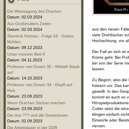
Die Weissagung des Drachen
Datum: 02.03.2024
Aus Großmutters Zeiten
aus den neuen Fäll
Datum: 02.03.2024
viele Drehbücher sch
Sherlock Holmes - Folge 59 - Gottes
Hochachtung, vor all
Mühlen
Datum: 09.12.2023
Der Fall an sich ist
Unter meinem Bett 8
Krimis geht. Bei Pr
Datum: 04.11.2023
bin von der Serie m
Professor van Dusen 35 - Wirbelt Staub
lassen.
auf
Datum: 14.10.2023
Zu Beginn, also die
Professor van Dusen 34 - Klopft auf
hölzern vor. Das kan
Holz
gewollt. In den Ges
Datum: 23.09.2023
kommt es auch so vo
Wenn Drachen Sachen machen
Hörspielproduktione
Datum: 23.09.2023
Cutter setzt die e
klingen einfach nich
Die drei ??? und die Gesetzlosen
Einwürfe oder Beis
Datum: 02.09.2023
nerven.
Die Arbeitslager in der DDR