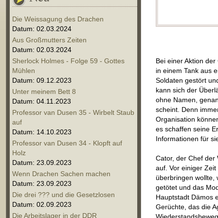
Die Weissagung des Drachen
Datum: 02.03.2024
Aus Großmutters Zeiten
Datum: 02.03.2024
Sherlock Holmes - Folge 59 - Gottes
Bei einer Aktion de
Mühlen
in einem Tank aus e
Datum: 09.12.2023
Soldaten gestört un
kann sich der Überl
Unter meinem Bett 8
ohne Namen, genannt
Datum: 04.11.2023
scheint. Denn immer
Professor van Dusen 35 - Wirbelt Staub
Organisation könne
auf
es schaffen seine E
Datum: 14.10.2023
Informationen für s
Professor van Dusen 34 - Klopft auf
Holz
Cator, der Chef der
Datum: 23.09.2023
auf. Vor einiger Ze
Wenn Drachen Sachen machen
überbringen wollte,
Datum: 23.09.2023
getötet und das Mod
Die drei ??? und die Gesetzlosen
Hauptstadt Dämos e
Datum: 02.09.2023
Gerüchte, das die A
Die Arbeitslager in der DDR
Wiederstandsbeweg