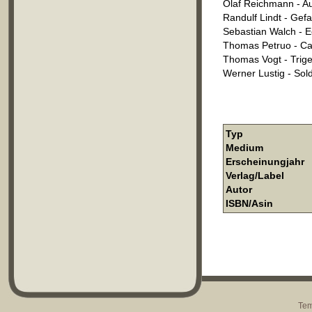
Olaf Reichmann - Au
Randulf Lindt - Gef
Sebastian Walch - 
Thomas Petruo - Ca
Thomas Vogt - Trig
Werner Lustig - So
Typ
Medium
Erscheinungjahr
Verlag/Label
Autor
ISBN/Asin
Tem