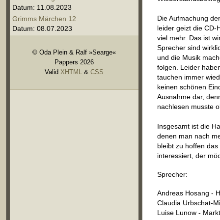
Datum: 11.08.2023
Die Aufmachung der 
Grimms Märchen 12
leider geizt die CD-
Datum: 08.07.2023
viel mehr. Das ist w
Sprecher sind wirkl
© Oda Plein & Ralf »Searge«
und die Musik mach
Pappers 2026
folgen. Leider habe
Valid
XHTML
&
CSS
tauchen immer wiede
keinen schönen Eindr
Ausnahme dar, denn 
nachlesen musste ob
Insgesamt ist die H
denen man nach mehr
bleibt zu hoffen das
interessiert, der m
Sprecher:
Andreas Hosang - He
Claudia Urbschat-Mi
Luise Lunow - Mark