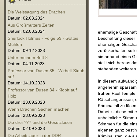
Die Weissagung des Drachen
Datum: 02.03.2024
Aus Großmutters Zeiten
Datum: 02.03.2024
ehemalige Geschäfts
Sherlock Holmes - Folge 59 - Gottes
Beschaffung dieser 
Mühlen
ehemaligen Geschäf
Datum: 09.12.2023
zurückerhalten solle
sie anhand eines Ge
Unter meinem Bett 8
stellt sich heraus da
Datum: 04.11.2023
stehenden weiteren 
Professor van Dusen 35 - Wirbelt Staub
auf
In diesem aufwändige
Datum: 14.10.2023
angenehm sparsam ei
Professor van Dusen 34 - Klopft auf
frühen Paul Temple H
Holz
Rätsel angerissen, e
Datum: 23.09.2023
Kriminalfall zu lös
Wenn Drachen Sachen machen
Dabei ist diese mit
Datum: 23.09.2023
unheimliche Stimmu
Die drei ??? und die Gesetzlosen
Stimmen für die ein
Datum: 02.09.2023
eigenen ganz bestim
Die Arbeitslager in der DDR
Kriminalisten, die ä