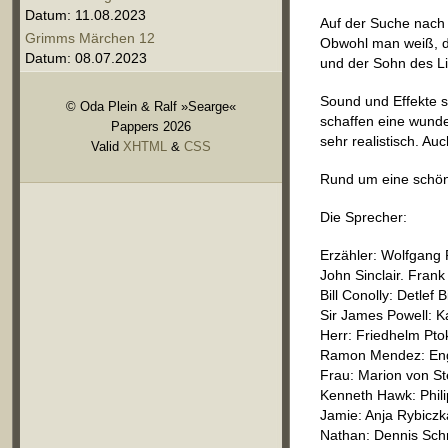
Datum: 11.08.2023
Auf der Suche nach 
Grimms Märchen 12
Obwohl man weiß, da
Datum: 08.07.2023
und der Sohn des Li
Sound und Effekte s
© Oda Plein & Ralf »Searge«
schaffen eine wund
Pappers 2026
sehr realistisch. A
Valid
XHTML
&
CSS
Rund um eine schön
Die Sprecher:
Erzähler: Wolfgang
John Sinclair. Fran
Bill Conolly: Detlef B
Sir James Powell: Ka
Herr: Friedhelm Pto
Ramon Mendez: Eng
Frau: Marion von St
Kenneth Hawk: Phi
Jamie: Anja Rybiczk
Nathan: Dennis Sch