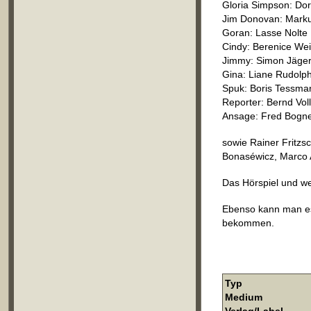
Gloria Simpson: Do
Jim Donovan: Markus
Goran: Lasse Nolte
Cindy: Berenice Wei
Jimmy: Simon Jäge
Gina: Liane Rudolp
Spuk: Boris Tessma
Reporter: Bernd Vol
Ansage: Fred Bogn
sowie Rainer Fritzs
Bonaséwicz, Marco A.
Das Hörspiel und we
Ebenso kann man es
bekommen.
Typ
Medium