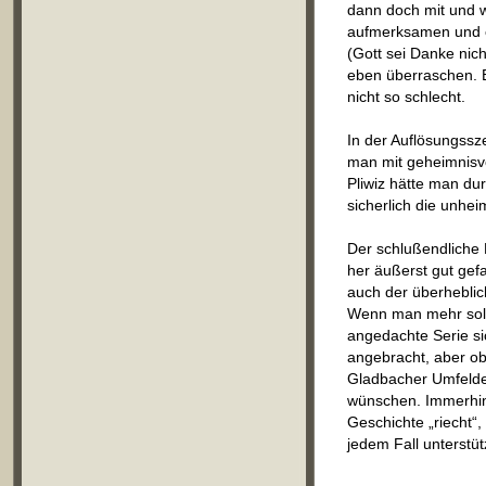
dann doch mit und w
aufmerksamen und er
(Gott sei Danke nich
eben überraschen. E
nicht so schlecht.
In der Auflösungssz
man mit geheimnisvo
Pliwiz hätte man du
sicherlich die unhe
Der schlußendliche B
her äußerst gut ge
auch der überheblic
Wenn man mehr solch
angedachte Serie sic
angebracht, aber ob
Gladbacher Umfeldes
wünschen. Immerhin i
Geschichte „riecht“,
jedem Fall unterstü