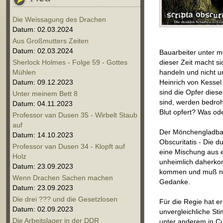
Die Weissagung des Drachen
Datum: 02.03.2024
Aus Großmutters Zeiten
Datum: 02.03.2024
Bauarbeiter unter 
Sherlock Holmes - Folge 59 - Gottes
dieser Zeit macht s
Mühlen
handeln und nicht 
Datum: 09.12.2023
Heinrich von Kesse
sind die Opfer die
Unter meinem Bett 8
sind, werden bedro
Datum: 04.11.2023
Blut opfert? Was od
Professor van Dusen 35 - Wirbelt Staub
auf
Der Mönchengladbac
Datum: 14.10.2023
Obscuritatis - Die d
Professor van Dusen 34 - Klopft auf
eine Mischung aus 
Holz
unheimlich daherkom
Datum: 23.09.2023
kommen und muß nic
Wenn Drachen Sachen machen
Gedanke.
Datum: 23.09.2023
Die drei ??? und die Gesetzlosen
Für die Regie hat e
Datum: 02.09.2023
unvergleichliche St
Die Arbeitslager in der DDR
unter anderem in Cu