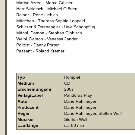
Martyn Azred - Marco Göllner
Herr Skrietsch - Michael O'Brien
Rainer - René Liebich
Mädchen - Theresa Sophie Leopold
Schlitzer & Totenangler - Uwe Schönpflug
Männl. Dämon - Stephan Globisch
Weibl. Dämon - Vanessa Jander
Polizist - Danny Porten
Passant - Roland Kremer
Typ
Hörspiel
Medium
CD
Erscheinungjahr
2007
Verlag/Label
Pandoras Play
Autor
Dane Rahlmeyer
Produzent
Dane Rahlmeyer
Regie
Dane Rahlmeyer, Steffen Wolf
Musiker
Steffen Wolf
Lauflänge
ca. 58 min