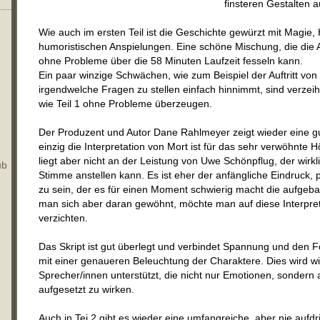
finsteren Gestalten 
Wie auch im ersten Teil ist die Geschichte gewürzt mit Magie
humoristischen Anspielungen. Eine schöne Mischung, die die
ohne Probleme über die 58 Minuten Laufzeit fesseln kann.
Ein paar winzige Schwächen, wie zum Beispiel der Auftritt vo
irgendwelche Fragen zu stellen einfach hinnimmt, sind verz
wie Teil 1 ohne Probleme überzeugen.
Der Produzent und Autor Dane Rahlmeyer zeigt wieder eine gu
einzig die Interpretation von Mort ist für das sehr verwöhnte
liegt aber nicht an der Leistung von Uwe Schönpflug, der wirkl
ub
Stimme anstellen kann. Es ist eher der anfängliche Eindruck, pl
zu sein, der es für einen Moment schwierig macht die aufgeb
man sich aber daran gewöhnt, möchte man auf diese Interpret
verzichten.
Das Skript ist gut überlegt und verbindet Spannung und den F
mit einer genaueren Beleuchtung der Charaktere. Dies wird w
Sprecher/innen unterstützt, die nicht nur Emotionen, sonder
aufgesetzt zu wirken.
Auch in Tei 2 gibt es wieder eine umfangreiche, aber nie aufd