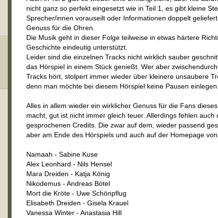
nicht ganz so perfekt eingesetzt wie in Teil 1, es gibt kleine S
Sprecher/innen vorauseilt oder Informationen doppelt geliefer
Genuss für die Ohren.
Die Musik geht in dieser Folge teilweise in etwas härtere Ric
Geschichte eindeutig unterstützt.
Leider sind die einzelnen Tracks nicht wirklich sauber geschni
das Hörspiel in einem Stück genießt. Wer aber zwischendurch
Tracks hört, stolpert immer wieder über kleinere unsaubere 
denn man möchte bei diesem Hörspiel keine Pausen einlegen
Alles in allem wieder ein wirklicher Genuss für die Fans dieses
macht, gut ist nicht immer gleich teuer. Allerdings fehlen auc
gesprochenen Credits. Die zwar auf dem, wieder passend gesta
aber am Ende des Hörspiels und auch auf der Homepage von 
Namaah - Sabine Kuse
Alex Leonhard - Nils Hensel
Mara Dreiden - Katja König
Nikodemus - Andreas Bötel
Mort die Kröte - Uwe Schönpflug
Elisabeth Dreiden - Gisela Krauel
Vanessa Winter - Anastasia Hill