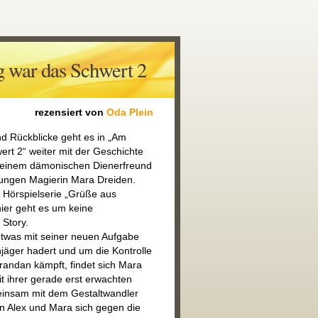
 war das Schwert 2
rezensiert von
Oda Plein
 Rückblicke geht es in „Am
rt 2“ weiter mit der Geschichte
seinem dämonischen Dienerfreund
ungen Magierin Mara Dreiden.
r Hörspielserie „Grüße aus
hier geht es um keine
Story.
twas mit seiner neuen Aufgabe
jäger hadert und um die Kontrolle
andan kämpft, findet sich Mara
it ihrer gerade erst erwachten
insam mit dem Gestaltwandler
 Alex und Mara sich gegen die