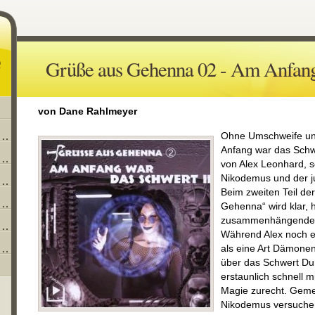
Grüße aus Gehenna 02 - Am Anfang
von Dane Rahlmeyer
Ohne Umschweife und
Anfang war das Schwe
von Alex Leonhard, 
Nikodemus und der j
Beim zweiten Teil de
Gehenna“ wird klar, 
zusammenhängende 
Während Alex noch e
als eine Art Dämonen
über das Schwert Dur
erstaunlich schnell m
Magie zurecht. Geme
Nikodemus versuchen