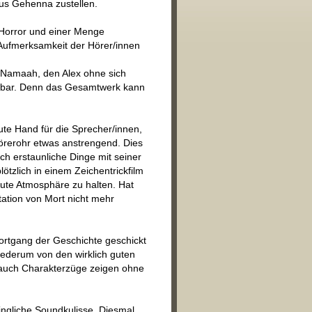
aus Gehenna zustellen.
, Horror und einer Menge
 Aufmerksamkeit der Hörer/innen
n Namaah, den Alex ohne sich
eihbar. Denn das Gesamtwerk kann
te Hand für die Sprecher/innen,
 Hörerohr etwas anstrengend. Dies
ich erstaunliche Dinge mit seiner
ötzlich in einem Zeichentrickfilm
aute Atmosphäre zu halten. Hat
ation von Mort nicht mehr
ortgang der Geschichte geschickt
iederum von den wirklich guten
n auch Charakterzüge zeigen ohne
ringliche Soundkulisse. Diesmal