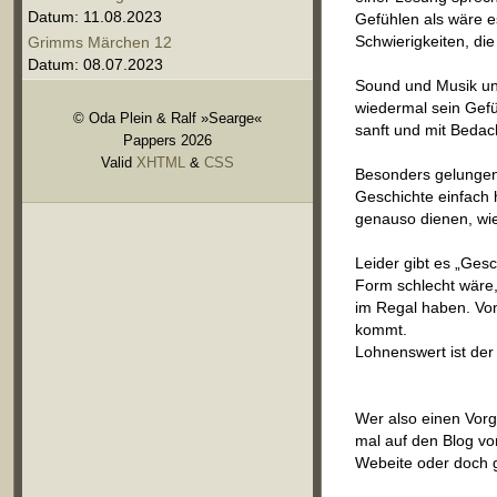
Datum: 11.08.2023
Gefühlen als wäre es
Schwierigkeiten, di
Grimms Märchen 12
Datum: 08.07.2023
Sound und Musik unt
wiedermal sein Gefüh
© Oda Plein & Ralf »Searge«
sanft und mit Bedach
Pappers 2026
Valid
XHTML
&
CSS
Besonders gelungen 
Geschichte einfach h
genauso dienen, wie
Leider gibt es „Ges
Form schlecht wäre,
im Regal haben. Vo
kommt.
Lohnenswert ist der 
Wer also einen Vorg
mal auf den Blog vo
Webeite oder doch 