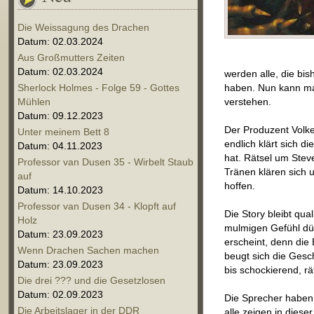
Die Weissagung des Drachen
Datum: 02.03.2024
Aus Großmutters Zeiten
Datum: 02.03.2024
werden alle, die bi
Sherlock Holmes - Folge 59 - Gottes
haben. Nun kann ma
Mühlen
verstehen.
Datum: 09.12.2023
Der Produzent Volke
Unter meinem Bett 8
endlich klärt sich 
Datum: 04.11.2023
hat. Rätsel um Stev
Professor van Dusen 35 - Wirbelt Staub
Tränen klären sich 
auf
hoffen.
Datum: 14.10.2023
Professor van Dusen 34 - Klopft auf
Die Story bleibt qua
Holz
mulmigen Gefühl dür
Datum: 23.09.2023
erscheint, denn die
Wenn Drachen Sachen machen
beugt sich die Gesc
Datum: 23.09.2023
bis schockierend, rä
Die drei ??? und die Gesetzlosen
Datum: 02.09.2023
Die Sprecher haben
Die Arbeitslager in der DDR
alle zeigen in diese