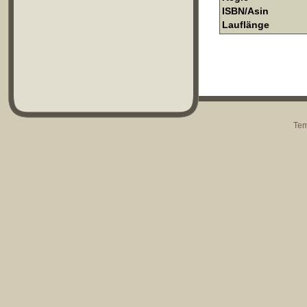
ISBN/Asin
Lauflänge
Tem