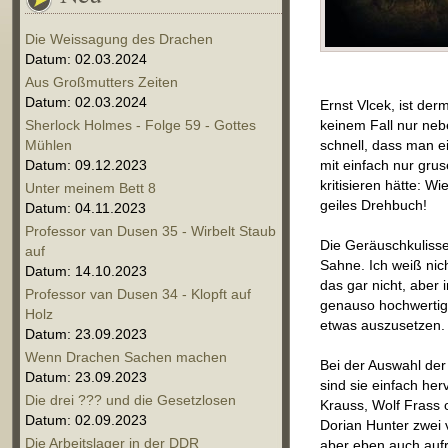
Die Weissagung des Drachen
Datum: 02.03.2024
Aus Großmutters Zeiten
Datum: 02.03.2024
Ernst Vlcek, ist de
Sherlock Holmes - Folge 59 - Gottes
keinem Fall nur ne
Mühlen
schnell, dass man ei
Datum: 09.12.2023
mit einfach nur gru
kritisieren hätte: W
Unter meinem Bett 8
geiles Drehbuch!
Datum: 04.11.2023
Professor van Dusen 35 - Wirbelt Staub
Die Geräuschkulisse 
auf
Sahne. Ich weiß nic
Datum: 14.10.2023
das gar nicht, aber i
Professor van Dusen 34 - Klopft auf
genauso hochwertig 
Holz
etwas auszusetzen.
Datum: 23.09.2023
Wenn Drachen Sachen machen
Bei der Auswahl der 
Datum: 23.09.2023
sind sie einfach h
Die drei ??? und die Gesetzlosen
Krauss, Wolf Frass 
Datum: 02.09.2023
Dorian Hunter zwei 
Die Arbeitslager in der DDR
aber eben auch aufr