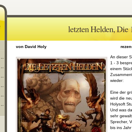
letzten Helden, Die 1
von David Holy
rezen
An dieser S
1 - 3 bespr
einem Stüc
Zusammenf
wieder:
Eine der gr
wird die n
Holysoft St
Und was da 
sehr gewalt
Sprecher, V
bis ins Jah