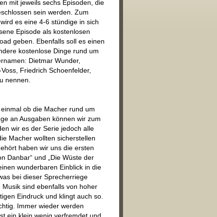
ten mit jeweils sechs Episoden, die
geschlossen sein werden. Zum
 wird es eine 4-6 stündige in sich
sene Episode als kostenlosen
ad geben. Ebenfalls soll es einen
ndere kostenlose Dinge rund um
chernamen: Dietmar Wunder,
-Voss, Friedrich Schoenfelder,
zu nennen.
" einmal ob die Macher rund um
nge an Ausgaben können wir zum
den wir es der Serie jedoch alle
e Macher wollten sicherstellen
gehört haben wir uns die ersten
on Danbar“ und „Die Wüste der
einen wunderbaren Einblick in die
 was bei dieser Sprecherriege
ie Musik sind ebenfalls von hoher
igen Eindruck und klingt auch so.
richtig. Immer wieder werden
 ein klein wenig verfremdet und