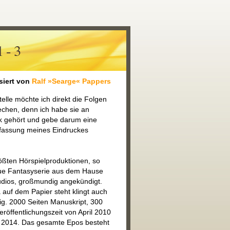
 - 3
siert von
Ralf »Searge« Pappers
telle möchte ich direkt die Folgen
echen, denn ich habe sie an
k gehört und gebe darum eine
assung meines Eindruckes
ößten Hörspielproduktionen, so
eue Fantasyserie aus dem Hause
udios, großmundig angekündigt.
auf dem Papier steht klingt auch
ig. 2000 Seiten Manuskript, 300
eröffentlichungszeit von April 2010
r 2014. Das gesamte Epos besteht