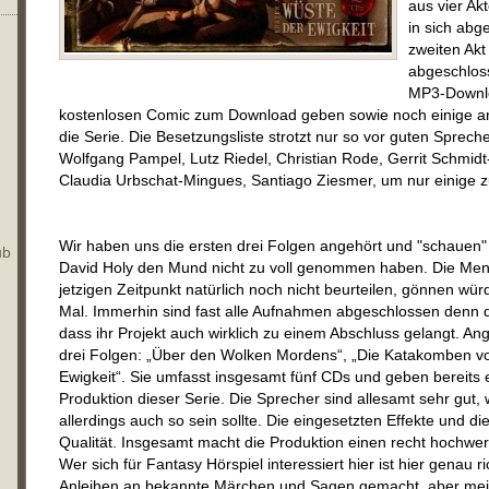
aus vier Ak
in sich ab
zweiten Akt
abgeschlos
MP3-Downlo
kostenlosen Comic zum Download geben sowie noch einige a
die Serie. Die Besetzungsliste strotzt nur so vor guten Spre
Wolfgang Pampel, Lutz Riedel, Christian Rode, Gerrit Schmidt
Claudia Urbschat-Mingues, Santiago Ziesmer, um nur einige 
Wir haben uns die ersten drei Folgen angehört und "schauen
ub
David Holy den Mund nicht zu voll genommen haben. Die Me
jetzigen Zeitpunkt natürlich noch nicht beurteilen, gönnen wür
Mal. Immerhin sind fast alle Aufnahmen abgeschlossen denn di
dass ihr Projekt auch wirklich zu einem Abschluss gelangt. An
drei Folgen: „Über den Wolken Mordens“, „Die Katakomben v
Ewigkeit“. Sie umfasst insgesamt fünf CDs und geben bereits 
Produktion dieser Serie. Die Sprecher sind allesamt sehr gut,
allerdings auch so sein sollte. Die eingesetzten Effekte und d
Qualität. Insgesamt macht die Produktion einen recht hochwert
Wer sich für Fantasy Hörspiel interessiert hier ist hier genau 
Anleihen an bekannte Märchen und Sagen gemacht, aber meist