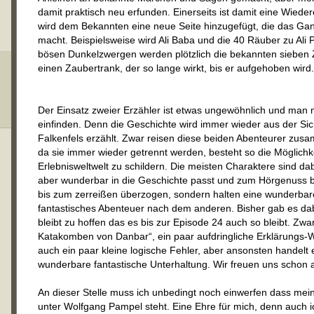
damit praktisch neu erfunden. Einerseits ist damit eine Wied
wird dem Bekannten eine neue Seite hinzugefügt, die das Ga
macht. Beispielsweise wird Ali Baba und die 40 Räuber zu Ali
bösen Dunkelzwergen werden plötzlich die bekannten sieben 
einen Zaubertrank, der so lange wirkt, bis er aufgehoben wird.
Der Einsatz zweier Erzähler ist etwas ungewöhnlich und man m
einfinden. Denn die Geschichte wird immer wieder aus der Si
Falkenfels erzählt. Zwar reisen diese beiden Abenteurer zus
da sie immer wieder getrennt werden, besteht so die Möglichk
Erlebnisweltwelt zu schildern. Die meisten Charaktere sind da
aber wunderbar in die Geschichte passt und zum Hörgenuss be
bis zum zerreißen überzogen, sondern halten eine wunderbare
fantastisches Abenteuer nach dem anderen. Bisher gab es da
bleibt zu hoffen das es bis zur Episode 24 auch so bleibt. Zwar
Katakomben von Danbar“, ein paar aufdringliche Erklärungs-
auch ein paar kleine logische Fehler, aber ansonsten handelt 
wunderbare fantastische Unterhaltung. Wir freuen uns schon 
An dieser Stelle muss ich unbedingt noch einwerfen dass mein
unter Wolfgang Pampel steht. Eine Ehre für mich, denn auch 