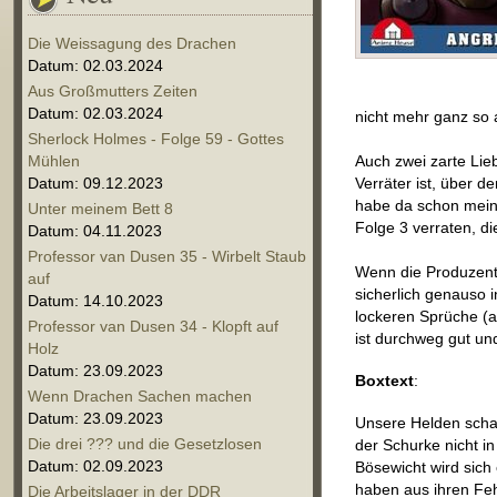
Die Weissagung des Drachen
Datum: 02.03.2024
Aus Großmutters Zeiten
Datum: 02.03.2024
nicht mehr ganz so a
Sherlock Holmes - Folge 59 - Gottes
Mühlen
Auch zwei zarte Lie
Datum: 09.12.2023
Verräter ist, über d
habe da schon meine
Unter meinem Bett 8
Folge 3 verraten, di
Datum: 04.11.2023
Professor van Dusen 35 - Wirbelt Staub
Wenn die Produzente
auf
sicherlich genauso 
Datum: 14.10.2023
lockeren Sprüche (a
Professor van Dusen 34 - Klopft auf
ist durchweg gut u
Holz
Datum: 23.09.2023
Boxtext
:
Wenn Drachen Sachen machen
Datum: 23.09.2023
Unsere Helden schaff
Die drei ??? und die Gesetzlosen
der Schurke nicht i
Datum: 02.09.2023
Bösewicht wird sich
haben aus ihren Feh
Die Arbeitslager in der DDR