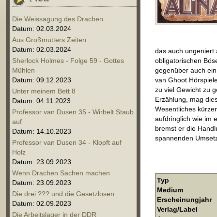
Die Weissagung des Drachen
Datum: 02.03.2024
Aus Großmutters Zeiten
Datum: 02.03.2024
das auch ungeniert au
Sherlock Holmes - Folge 59 - Gottes
obligatorischen Bös
Mühlen
gegenüber auch ein
Datum: 09.12.2023
van Ghoot Hörspiele
zu viel Gewicht zu g
Unter meinem Bett 8
Erzählung, mag dies
Datum: 04.11.2023
Wesentliches kürzen
Professor van Dusen 35 - Wirbelt Staub
aufdringlich wie im
auf
bremst er die Handl
Datum: 14.10.2023
spannenden Umsetzun
Professor van Dusen 34 - Klopft auf
Holz
Datum: 23.09.2023
Wenn Drachen Sachen machen
Typ
Datum: 23.09.2023
Medium
Die drei ??? und die Gesetzlosen
Erscheinungjahr
Datum: 02.09.2023
Verlag/Label
Die Arbeitslager in der DDR