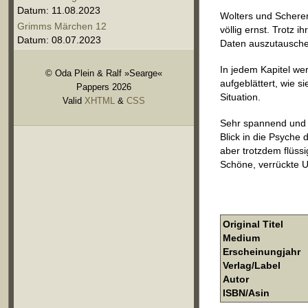
Datum: 11.08.2023
Wolters und Scherer 
Grimms Märchen 12
völlig ernst. Trotz 
Datum: 08.07.2023
Daten auszutauschen
In jedem Kapitel we
© Oda Plein & Ralf »Searge«
aufgeblättert, wie s
Pappers 2026
Situation.
Valid
XHTML
&
CSS
Sehr spannend und a
Blick in die Psyche
aber trotzdem flüss
Schöne, verrückte U
Original Titel
Medium
Erscheinungjahr
Verlag/Label
Autor
ISBN/Asin