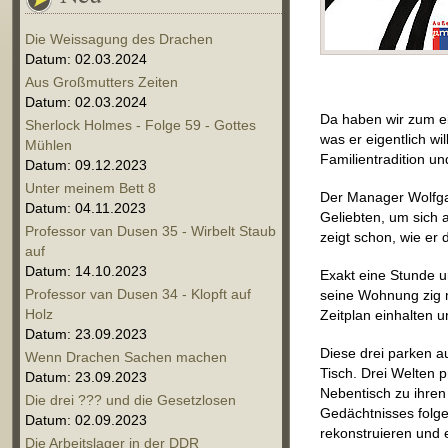
Die Weissagung des Drachen
Datum: 02.03.2024
Aus Großmutters Zeiten
Datum: 02.03.2024
Da haben wir zum ei
Sherlock Holmes - Folge 59 - Gottes
was er eigentlich w
Mühlen
Familientradition un
Datum: 09.12.2023
Unter meinem Bett 8
Der Manager Wolfgan
Datum: 04.11.2023
Geliebten, um sich 
Professor van Dusen 35 - Wirbelt Staub
zeigt schon, wie er d
auf
Datum: 14.10.2023
Exakt eine Stunde un
Professor van Dusen 34 - Klopft auf
seine Wohnung zig m
Holz
Zeitplan einhalten u
Datum: 23.09.2023
Diese drei parken a
Wenn Drachen Sachen machen
Tisch. Drei Welten 
Datum: 23.09.2023
Nebentisch zu ihren
Die drei ??? und die Gesetzlosen
Gedächtnisses folge
Datum: 02.09.2023
rekonstruieren und 
Die Arbeitslager in der DDR