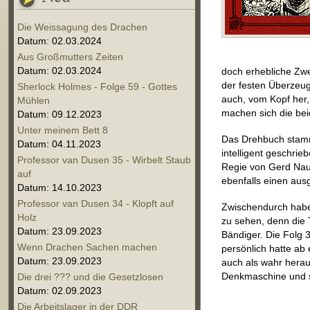
Die Weissagung des Drachen
Datum: 02.03.2024
Aus Großmutters Zeiten
Datum: 02.03.2024
doch erhebliche Zwe
der festen Überzeug
Sherlock Holmes - Folge 59 - Gottes
auch, vom Kopf her,
Mühlen
machen sich die bei
Datum: 09.12.2023
Unter meinem Bett 8
Das Drehbuch stamm
Datum: 04.11.2023
intelligent geschrie
Professor van Dusen 35 - Wirbelt Staub
Regie von Gerd Nau
auf
ebenfalls einen aus
Datum: 14.10.2023
Professor van Dusen 34 - Klopft auf
Zwischendurch habe 
Holz
zu sehen, denn die
Datum: 23.09.2023
Bändiger. Die Folg 3
Wenn Drachen Sachen machen
persönlich hatte ab
Datum: 23.09.2023
auch als wahr herau
Denkmaschine und s
Die drei ??? und die Gesetzlosen
Datum: 02.09.2023
Die Arbeitslager in der DDR