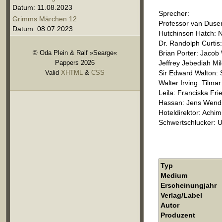
Datum: 11.08.2023
Sprecher:
Grimms Märchen 12
Professor van Dusen
Datum: 08.07.2023
Hutchinson Hatch: N
Dr. Randolph Curtis:
© Oda Plein & Ralf »Searge«
Brian Porter: Jacob
Pappers 2026
Jeffrey Jebediah Mi
Valid
XHTML
&
CSS
Sir Edward Walton: 
Walter Irving: Tilma
Leila: Franciska Fri
Hassan: Jens Wend
Hoteldirektor: Achi
Schwertschlucker: U
Typ
Medium
Erscheinungjahr
Verlag/Label
Autor
Produzent