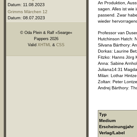
An Produktion, Auss
Datum: 11.08.2023
sagen. Alles ist wi
Grimms Märchen 12
passend. Zwar habe 
Datum: 08.07.2023
wieder hervorragend
© Oda Plein & Ralf »Searge«
Professor van Dusen
Pappers 2026
Hutchinson Hatch: N
Valid
XHTML
&
CSS
Silvana Bárthory: An
Dorkas: Laurine Bet
Fitzko: Hanns Jörg
Anna: Sabine Arnho
Juliana14:31 Magda
Milan: Lothar Hintze
Zoltan: Peter Lontz
Andrej Bárthory: T
Typ
Medium
Erscheinungjahr
Verlag/Label