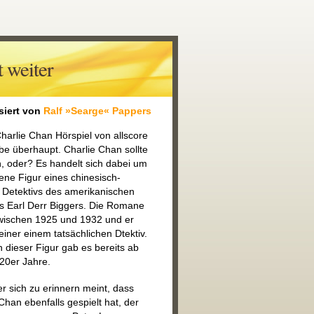
 weiter
siert von
Ralf »Searge« Pappers
harlie Chan Hörspiel von allscore
be überhaupt. Charlie Chan sollte
, oder? Es handelt sich dabei um
ene Figur eines chinesisch-
 Detektivs des amerikanischen
ers Earl Derr Biggers. Die Romane
zwischen 1925 und 1932 und er
 einer einem tatsächlichen Dtektiv.
 dieser Figur gab es bereits ab
20er Jahre.
r sich zu erinnern meint, dass
Chan ebenfalls gespielt hat, der