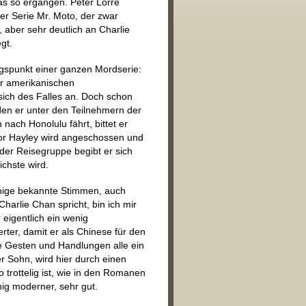
 das so ergangen. Peter Lorre
iner Serie Mr. Moto, der zwar
 aber sehr deutlich an Charlie
gt.
ngspunkt einer ganzen Mordserie:
er amerikanischen
sich des Falles an. Doch schon
en er unter den Teilnehmern der
nach Honolulu fährt, bittet er
ktor Hayley wird angeschossen und
der Reisegruppe begibt er sich
ichste wird.
inige bekannte Stimmen, auch
arlie Chan spricht, bin ich mir
 eigentlich ein wenig
rter, damit er als Chinese für den
ie Gesten und Handlungen alle ein
er Sohn, wird hier durch einen
o trottelig ist, wie in den Romanen
nig moderner, sehr gut.