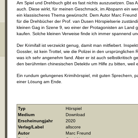
Am Spiel und Drehbuch gibt es fast nichts auszusetzen. Das A
auch. Diese wirkt, für meinen Geschmack, im Abspann ein wen
ein klassischeres Thema gewünscht. Dem Autor Marc Freund 
für die Drehbücher der Prof. van Dusen Hörspielserie zuständig
kleinen Gag in Szene 9, wo einer der Protagonisten an Land g
kaufen. Solche kleinen Verweise finde ich immer spannend und
Der Krimifall ist verzwickt genug, damit man mitfiebert. Inspe
Gossler, ist kein Trottel, wie die Polizei in den ursprüngliche
was ich sehr angenehm fand. Aber er ist auch selbstkritisch g
den berühmten chinesischen Detektiv um Hilfe zu bitten, weil e
Ein rundum gelungenes Krimihörspiel, mit guten Sprechern, 
einer Lösung am Ende.
Typ
Hörspiel
Medium
Download
Erscheinungjahr
2020
Verlag/Label
allscore
Autor
Marc Freund