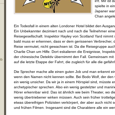
irrt. Mir ist
spielte in e
Japaner war,
Chan angele
Ein Todesfall in einem alten Londoner Hotel bildet den Ausga
Ein Unbekannter dezimiert nach und nach die Teilnehmer ein
Reisegesellschaft. Inspektor Hayley von Scotland Yard nimmt 
bald muss er erkennen, dass er dem gerissenen Verbrecher, d
Reise vermutet, nicht gewachsen ist. Da die Reisegruppe auch 
Charlie Chan um Hilfe. Dort eskalieren die Ereignisse, Inspe
der chinesische Detektiv übernimmt den Fall. Gemeinsam mit 
ub
auf die letzte Etappe der Fahrt, die zugleich für alle die gefährl
Die Sprecher mache alle einen guten Job und man erkennt e
wenn den Namen nicht kennen sollte. Bei Bodo Wolf, der den Ch
ein wenig unsicher. Da wir ja in einem Hörspiel sind, müsste er
archetypischer sprechen. Also ein wenig gestelzter und manirie
Hörer erkennbar wird. Das ist ähnlich wie beim Theater, wo d
wenig übertriebener wirken müssen. Auch sein früher trottelig
etwas übereifrigen Polizisten verkörpert, der aber auch nicht s
und frühen Filmen. Insgesamt sind die Charaktere alle ein we