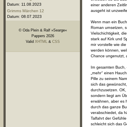
Datum: 11.08.2023
einer anderen Zeit
ausgeht ist unzweife
Grimms Märchen 12
Datum: 08.07.2023
Wenn man ein Buch z
Roman umsetzen, so
© Oda Plein & Ralf »Searge«
Vielschichtigkeit, 
Pappers 2026
stark auf Kirk und 
Valid
XHTML
&
CSS
mir vorstelle wie d
werden können, welc
Chance ungenutzt, a
Im gesamten Buch, gr
„mehr“ einen Hauch 
Pille zu seinem Nam
sich das gewünscht,
durchzusetzen. OK, 
sondern liegt am Übe
erwähnen, aber es h
durch das ganze Buc
verabschiedet, da h
Talfahrt der Gefühl
schleicht sich das 