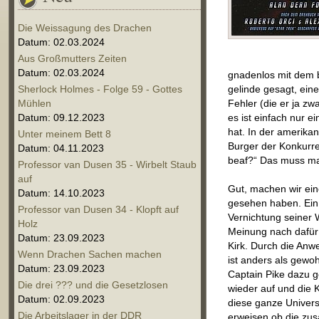
Die Weissagung des Drachen
Datum: 02.03.2024
Aus Großmutters Zeiten
Datum: 02.03.2024
gnadenlos mit dem b
Sherlock Holmes - Folge 59 - Gottes
gelinde gesagt, eine
Mühlen
Fehler (die er ja z
Datum: 09.12.2023
es ist einfach nur 
hat. In der amerika
Unter meinem Bett 8
Burger der Konkurre
Datum: 04.11.2023
beaf?“ Das muss ma
Professor van Dusen 35 - Wirbelt Staub
auf
Gut, machen wir eine
Datum: 14.10.2023
gesehen haben. Ein
Professor van Dusen 34 - Klopft auf
Vernichtung seiner 
Holz
Meinung nach dafür v
Datum: 23.09.2023
Kirk. Durch die Anwe
Wenn Drachen Sachen machen
ist anders als gewo
Datum: 23.09.2023
Captain Pike dazu 
Die drei ??? und die Gesetzlosen
wieder auf und die 
Datum: 02.09.2023
diese ganze Univers
Die Arbeitslager in der DDR
erweisen ob die zu