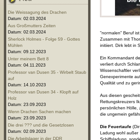
Die Weissagung des Drachen
Datum: 02.03.2024
Aus Großmutters Zeiten
Datum: 02.03.2024
"normalen" Beruf ist
Sherlock Holmes - Folge 59 - Gottes
Zusammen mit Thorst
Mühlen
initiiert. Dirk lebt 
Datum: 09.12.2023
Ein Kommandant der 
Unter meinem Bett 8
verliert durch Schl
Datum: 04.11.2023
Wissenschaftler verl
Professor van Dusen 35 - Wirbelt Staub
Genexperimente auffl
auf
Qualität und zu geri
Datum: 14.10.2023
Professor van Dusen 34 - Klopft auf
Aus diesen gescheit
Holz
Rettungskreuzers Ik
Datum: 23.09.2023
persönlichen Hölle,
Wenn Drachen Sachen machen
die ungemein gefähr
Datum: 23.09.2023
Die drei ??? und die Gesetzlosen
Die Feuertaufe
(Dir
Datum: 02.09.2023
Ladung wohl außer K
Die Arbeitslager in der DDR
Schiffsladung, sond