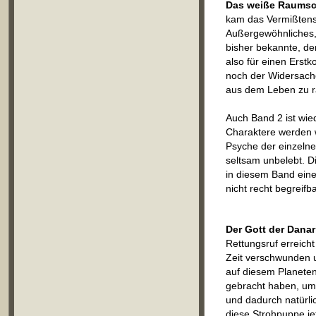
Das weiße Raumsc
kam das Vermißtensi
Außergewöhnliches, n
bisher bekannte, de
also für einen Erstk
noch der Widersache
aus dem Leben zu 
Auch Band 2 ist wie
Charaktere werden we
Psyche der einzelnen
seltsam unbelebt. D
in diesem Band eine
nicht recht begreifbar
Der Gott der Danar
Rettungsruf erreicht
Zeit verschwunden u
auf diesem Planeten 
gebracht haben, um 
und dadurch natürli
diese Strohpuppe je