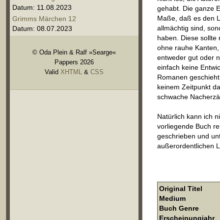
Datum: 11.08.2023
gehabt. Die ganze Er
Maße, daß es den Le
Grimms Märchen 12
allmächtig sind, so
Datum: 08.07.2023
haben. Diese sollte 
ohne rauhe Kanten, 
© Oda Plein & Ralf »Searge«
entweder gut oder n
Pappers 2026
einfach keine Entw
Valid
XHTML
&
CSS
Romanen geschieht.
keinem Zeitpunkt da
schwache Nacherzähl
Natürlich kann ich n
vorliegende Buch rei
geschrieben und unte
außerordentlichen 
Original Titel
Medium
Buch Genre
Erscheinungjahr