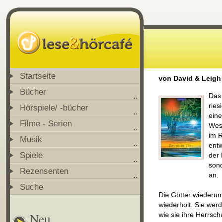
Startseite
von David & Leigh
Bücher
Das 
ries
Hörspiele/ -bücher
ein
Filme - Serien
Wese
im R
Musik
entw
Spiele
der 
sond
Rezensenten
an.
Suche
Die Götter wiederum
wiederholt. Sie we
Neu
wie sie ihre Herrsch