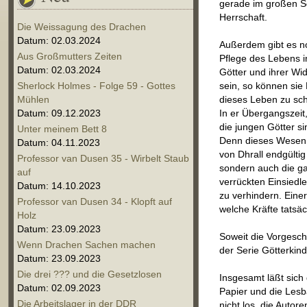
gerade im großen Sc
Herrschaft.
Die Weissagung des Drachen
Datum: 02.03.2024
Außerdem gibt es no
Aus Großmutters Zeiten
Pflege des Lebens i
Datum: 02.03.2024
Götter und ihrer Wi
Sherlock Holmes - Folge 59 - Gottes
sein, so können sie
Mühlen
dieses Leben zu sc
Datum: 09.12.2023
In er Übergangszeit
die jungen Götter si
Unter meinem Bett 8
Denn dieses Wesen 
Datum: 04.11.2023
von Dhrall endgültig
Professor van Dusen 35 - Wirbelt Staub
sondern auch die ga
auf
verrückten Einsiedl
Datum: 14.10.2023
zu verhindern. Einer
Professor van Dusen 34 - Klopft auf
welche Kräfte tatsä
Holz
Datum: 23.09.2023
Soweit die Vorgesch
Wenn Drachen Sachen machen
der Serie Götterkind
Datum: 23.09.2023
Die drei ??? und die Gesetzlosen
Insgesamt läßt sich
Datum: 02.09.2023
Papier und die Lesba
Die Arbeitslager in der DDR
nicht los, die Auto