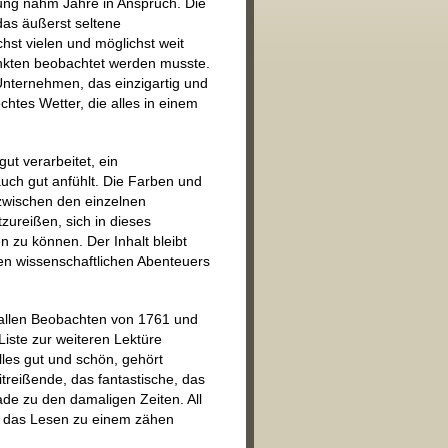
ung nahm Jahre in Anspruch. Die
das äußerst seltene
hst vielen und möglichst weit
nkten beobachtet werden musste.
Unternehmen, das einzigartig und
htes Wetter, die alles in einem
ut verarbeitet, ein
uch gut anfühlt. Die Farben und
h zwischen den einzelnen
tzureißen, sich in dieses
n zu können. Der Inhalt bleibt
ten wissenschaftlichen Abenteuers
 allen Beobachten von 1761 und
iste zur weiteren Lektüre
lles gut und schön, gehört
treißende, das fantastische, das
de zu den damaligen Zeiten. All
ht das Lesen zu einem zähen