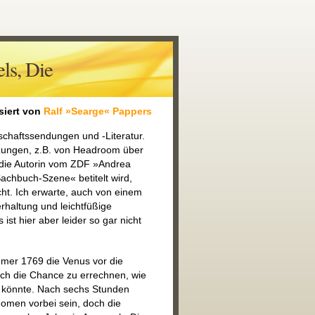
ls, Die
siert von
Ralf »Searge« Pappers
schaftssendungen und -Literatur.
tzungen, z.B. von Headroom über
die Autorin vom ZDF »Andrea
Sachbuch-Szene« betitelt wird,
icht. Ich erwarte, auch von einem
haltung und leichtfüßige
ist hier aber leider so gar nicht
mmer 1769 die Venus vor die
ich die Chance zu errechnen, wie
 könnte. Nach sechs Stunden
men vorbei sein, doch die