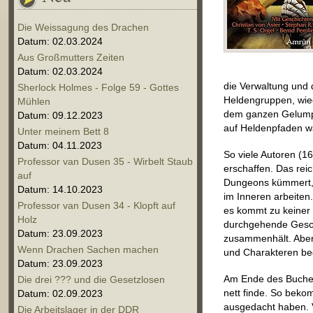
Die Weissagung des Drachen
Datum: 02.03.2024
Aus Großmutters Zeiten
Datum: 02.03.2024
die Verwaltung und 
Sherlock Holmes - Folge 59 - Gottes
Heldengruppen, wied
Mühlen
dem ganzen Gelump
Datum: 09.12.2023
auf Heldenpfaden w
Unter meinem Bett 8
Datum: 04.11.2023
So viele Autoren (16
Professor van Dusen 35 - Wirbelt Staub
erschaffen. Das reic
auf
Dungeons kümmert, b
Datum: 14.10.2023
im Inneren arbeiten
Professor van Dusen 34 - Klopft auf
es kommt zu keiner 
Holz
durchgehende Gesch
Datum: 23.09.2023
zusammenhält. Aber 
Wenn Drachen Sachen machen
und Charakteren beg
Datum: 23.09.2023
Am Ende des Buches 
Die drei ??? und die Gesetzlosen
nett finde. So beko
Datum: 02.09.2023
ausgedacht haben. Vo
Die Arbeitslager in der DDR