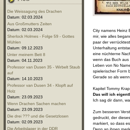
Die Weissagung des Drachen
Datum: 02.03.2024
Aus Großmutters Zeiten
Datum: 02.03.2024
City namens Heinz B
Sherlock Holmes - Folge 59 - Gottes
mir, wie alles bega
Mühlen
paar der verrücktest
Datum: 09.12.2023
Unterhaltung entsta
eine nüchterne Nac
Unter meinem Bett 8
wenn das Buch aus e
Datum: 04.11.2023
Leben von No Name 
Professor van Dusen 35 - Wirbelt Staub
spielerischer Form 
auf
Gerade so als wenn 
Datum: 14.10.2023
Professor van Dusen 34 - Klopft auf
Kapitel Tommy Krap
Holz
Das will ich eigent
Datum: 23.09.2023
Ich sag dir dann, w
Wenn Drachen Sachen machen
Datum: 23.09.2023
Zum besseren Verstän
Die drei ??? und die Gesetzlosen
gedruckt, der diese
Datum: 02.09.2023
markiert, so dass e
Die Arbeitslager in der DDR
Denn an ihnen merk