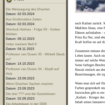
Die Weissagung des Drachen
Datum: 02.03.2024
Aus Großmutters Zeiten
nach Kailani zurück. M
Datum: 02.03.2024
Mädchen Alana, eine F
Sherlock Holmes - Folge 59 - Gottes
Dämon aufzuhalten – um
Mühlen
Prinz Ka Nui, sind ebe
Datum: 09.12.2023
Kraft hoffen sie auf d
Unter meinem Bett 8
Datum: 04.11.2023
Zusammen müssen die b
Professor van Dusen 35 - Wirbelt Staub
Leben lassen. Auch ni
auf
immer auf solche Wend
Datum: 14.10.2023
Seine farbigen Beschre
Professor van Dusen 34 - Klopft auf
Hawaii einfach aus d
Holz
Bezeichnungen, die typ
Datum: 23.09.2023
Wann man sich auf fli
Wenn Drachen Sachen machen
Farben gesprenkelt sin
Datum: 23.09.2023
Inzwischen gibt es ein
Die drei ??? und die Gesetzlosen
„Kailani - Krieger de
Datum: 02.09.2023
Inhalt seines fantasiev
Die Arbeitslager in der DDR