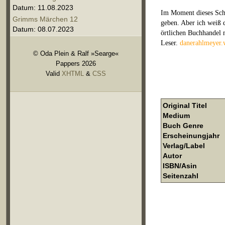
Datum: 11.08.2023
Im Moment dieses Schr
Grimms Märchen 12
geben. Aber ich weiß d
Datum: 08.07.2023
örtlichen Buchhandel n
Leser.
danerahlmeyer.
© Oda Plein & Ralf »Searge«
Pappers 2026
Valid
XHTML
&
CSS
Original Titel
Medium
Buch Genre
Erscheinungjahr
Verlag/Label
Autor
ISBN/Asin
Seitenzahl